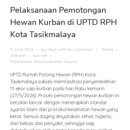
Pelaksanaan Pemotongan
Hewan Kurban di UPTD RPH
Kota Tasikmalaya
5 June 2026
by
dkp3
with
No Comment
Berita
dok-pkh
dok-rph
Peternakan dan Kesehatan Hewan
UPTD Rumah Potong Hewan (RPH) Kota
Tasikmalaya sukses memfasilitasi penyembelihan
15 ekor sapi kurban pada hari Rabu kemarin
(27/5/2026). Proses pemotongan hewan kurban ini
berjalan lancar dengan menerapkan standar
syariat Islam dan protokol kesehatan hewan yang
ketat. Semua daging dinyatakan sehat, higienis,
dan bebas dari penyakit, sehingga siap